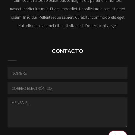
Cum sociis natoque penatibus et magnis dis parturient montes,
nascetur ridiculus mus. Etiam imperdiet. Ut sollicitudin sem sit amet
ipsum. In id dui. Pellentesque sapien. Curabitur commodo elit eget
erat. Aliquam sit amet nibh. Ut vitae elit. Donec ac nisi eget.
CONTACTO