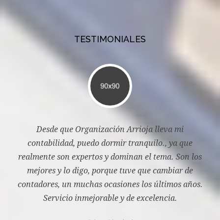
TESTIMONIALES
Desde que Organización Arrioja lleva mi
e
contabilidad, puedo dormir tranquilo., ya que
 los
realmente son expertos y dominan el tema. Son los
rea
e
mejores y lo digo, porque tuve que cambiar de
ños.
contadores, un muchas ocasiones los últimos años.
con
Servicio inmejorable y de excelencia.