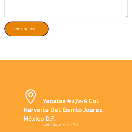
ENVIAR MENSAJE
Yacatas #272-A Col.
Narvarte Del. Benito Juarez,
México D.F.
Lun - Vie 9 AM to 7 PM