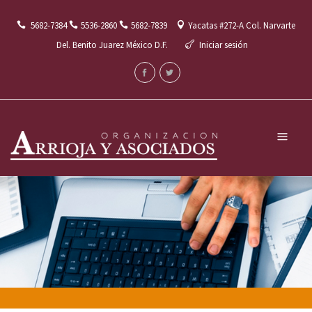
5682-7384
5536-2860
5682-7839
Yacatas #272-A Col. Narvarte
Del. Benito Juarez México D.F.
Iniciar sesión
Menú