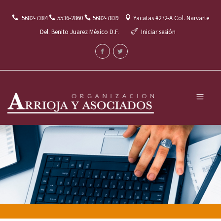
5682-7384
5536-2860
5682-7839
Yacatas #272-A Col. Narvarte
Del. Benito Juarez México D.F.
Iniciar sesión
Menú