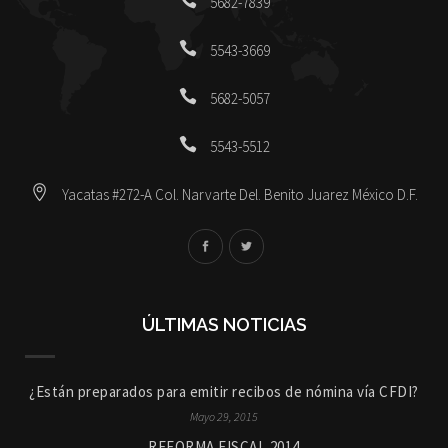
5682-7839
5543-3669
5682-5057
5543-5512
Yacatas #272-A Col. Narvarte Del. Benito Juarez México D.F.
ÚLTIMAS NOTICIAS
¿Están preparados para emitir recibos de nómina vía CFDI?
Mayo 29, 2015
REFORMA FISCAL 2014